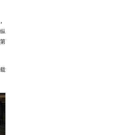
组，
纵
年第
搭载