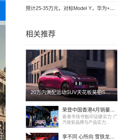
预计25-35万元，对标Model Y，华为+奇瑞的首款SUV亮相
相关推荐
20万内满配运动SUV天花板昊铂S600正式上市，权益价17.99万-19.99万元
荣登中国香港4月销量榜首，广汽埃安品牌焕新驱动新一轮增长
香港市场夺魁印证硬实力 广
汽埃安品牌与产品实力...
享不同 心所向 雪铁龙暨东风雪铁龙惊艳亮相2026北京国际车展