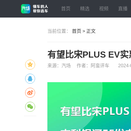
首页
精选
视频
直播
当前位置：
首页 > 正文
有望比宋PLUS EV
来源：汽场
作者：阿蛮评车
2024-