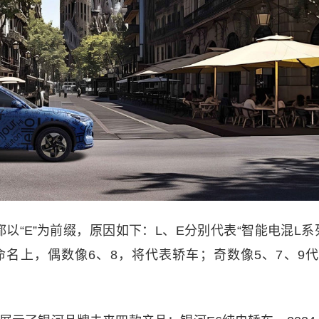
以“E”为前缀，原因如下：L、E分别代表“智能电混L系
命名上，偶数像6、8，将代表轿车；奇数像5、7、9