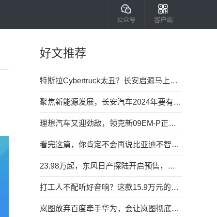
公众号
客户端
好文推荐
特斯拉Cybertruck太丑？长安启源马上平替，高清图有了
聚焦新能源发展，长安汽车2024年要有大动作？
理想汽车又迎劲敌，领克新09EM-P正式上市
看完这篇，你肯定不会再说比亚迪不智能了！
23.98万起，东风日产探陆开启预售，搭2.0T+9AT动力组合
打工人不配听好音响？这款15.9万元的中大型车，给了
岚图放弃百度牵手华为，会让岚图彻底走向巅峰吗？