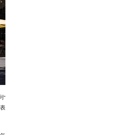
列”
代表