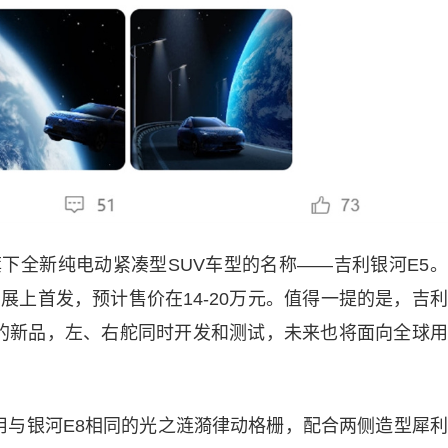
旗下全新纯电动紧凑型SUV车型的名称——吉利银河E5
车展上首发，预计售价在14-20万元。值得一提的是，吉
场的新品，左、右舵同时开发和测试，未来也将面向全球
用与银河E8相同的光之涟漪律动格栅，配合两侧造型犀