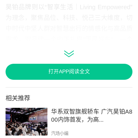
昊铂品牌则以“智享生活｜Living Empowered”
为理念，聚焦品位、科技、悦己三大维度，切
中时代中坚人群对智慧出行的情感化与高品质
需求。双品牌一个向下扎根“国民好车”，一个
向上塑造“精英座驾”，协同发力而不互耗，各
自清晰而不模糊。
打开APP阅读全文
相关推荐
华系双智旗舰轿车 广汽昊铂A8
这种品牌架构的清晰化，不只是传播层面的调
00内饰首发，为高...
整，更直接反映在市场选择上，消费者不再需
汽场小编