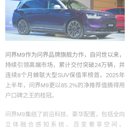
问界M9作为问界品牌旗舰力作，自问世以来，
持续引领高端市场，累计交付突破24万辆，并
连续8个月蝉联大型SUV保值率榜首。2025年
上半年，问界M9更以85.2%的净推荐值摘得用
户口碑之王的桂冠。
问界M9集结了前沿科技、豪华配置，包括全向
立体融合感知系统、百变奢享空间、