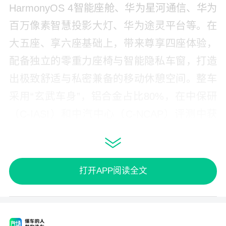
HarmonyOS 4智能座舱、华为星河通信、华为
百万像素智慧投影大灯、华为途灵平台等。在
大五座、享六座基础上，带来尊享四座体验，
配备独立的零重力座椅与智能隐私车窗，打造
出极致舒适与私密兼备的移动休憩空间。整车
采用“玄武车身”，铝合金占比80%，在中保研
（C-IASI）和中汽中心（C-NCAP）评测中获
得超优安全评级。
问界M8增程版瞩目亮相，树立家庭出行新标杆
打开APP阅读全文
“家庭智慧旗舰SUV”问界M8重磅亮相，此前问
界M8凭借“全尺寸、全智能、全性能”的产品优