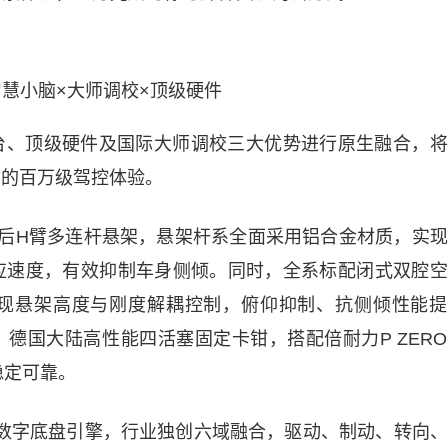
慧小脑×大师调校×顶级硬件
平台、顶级硬件及国际大师调校三大优势进行原生融合，
7的百万级驾控体验。
+后H臂多连杆悬架，悬架杆系全面采用铝合金材质，实
响应速度，有效抑制车身侧倾。同时，全系标配闭式双腔
现悬架高度与刚度解耦控制，俯仰抑制、抗侧倾性能提
。德国大陆高性能四活塞固定卡钳，搭配倍耐力P ZER
稳定可靠。
乾崑数字底盘引擎，行业独创六域融合，驱动、制动、转向