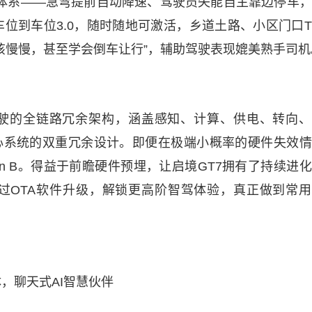
护体系——急弯提前自动降速、驾驶员失能自主靠边停车
位到车位3.0，随时随地可激活，乡道土路、小区门口
该慢慢，甚至学会倒车让行”，辅助驾驶表现媲美熟手司机
驾驶的全链路冗余架构，涵盖感知、计算、供电、转向、
核心系统的双重冗余设计。即便在极端小概率的硬件失效
n B。得益于前瞻硬件预埋，让启境GT7拥有了持续进
过OTA软件升级，解锁更高阶智驾体验，真正做到常用
，聊天式AI智慧伙伴