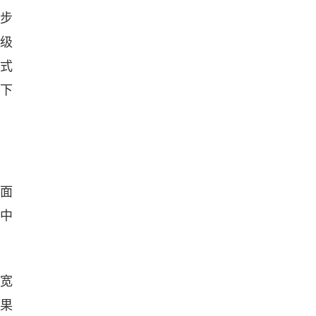
同步
秒级
式
下
侧面
中
车宽
效果