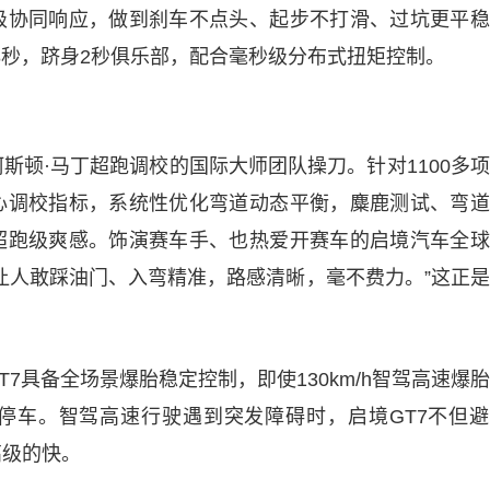
级协同响应，做到刹车不点头、起步不打滑、过坑更平稳
98秒，跻身2秒俱乐部，配合毫秒级分布式扭矩控制。
斯顿·马丁超跑调校的国际大师团队操刀。针对1100多
心调校指标，系统性优化弯道动态平衡，麋鹿测试、弯道
超跑级爽感。饰演赛车手、也热爱开赛车的启境汽车全球
让人敢踩油门、入弯精准，路感清晰，毫不费力。”这正
7具备全场景爆胎稳定控制，即使130km/h智驾高速爆
停车。智驾高速行驶遇到突发障碍时，启境GT7不但避
高级的快。