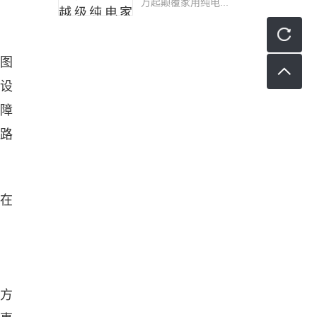
万起颠覆家用纯电...
路图
焦设
障
道路
合在
全方