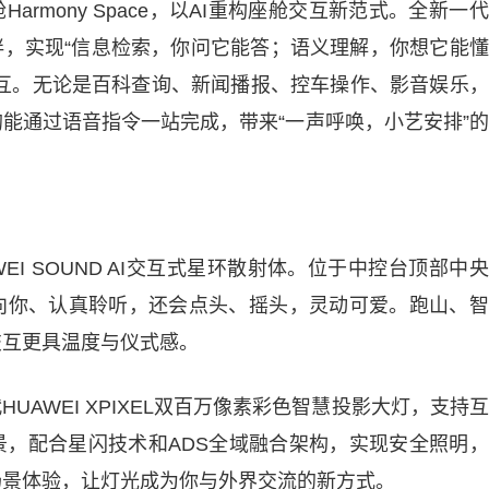
armony Space，以AI重构座舱交互新范式。全新一
伴，实现“信息检索，你问它能答；语义理解，你想它能
交互。无论是百科查询、新闻播报、控车操作、影音娱乐
能通过语音指令一站完成，带来“一声呼唤，小艺安排”
EI SOUND AI交互式星环散射体。位于中控台顶部中
向你、认真聆听，还会点头、摇头，灵动可爱。跑山、智
交互更具温度与仪式感。
UAWEI XPIXEL双百万像素彩色智慧投影大灯，支持
景，配合星闪技术和ADS全域融合架构，实现安全照明
场景体验，让灯光成为你与外界交流的新方式。