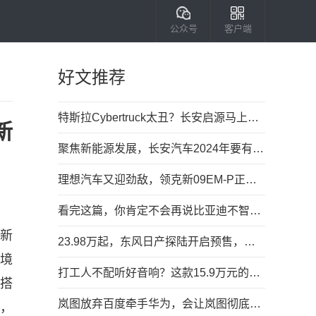
公众号
客户端
好文推荐
特斯拉Cybertruck太丑？长安启源马上平替，高清图有了
新
聚焦新能源发展，长安汽车2024年要有大动作？
理想汽车又迎劲敌，领克新09EM-P正式上市
看完这篇，你肯定不会再说比亚迪不智能了！
能新
23.98万起，东风日产探陆开启预售，搭2.0T+9AT动力组合
启境
打工人不配听好音响？这款15.9万元的中大型车，给了
配搭
岚图放弃百度牵手华为，会让岚图彻底走向巅峰吗？
点，