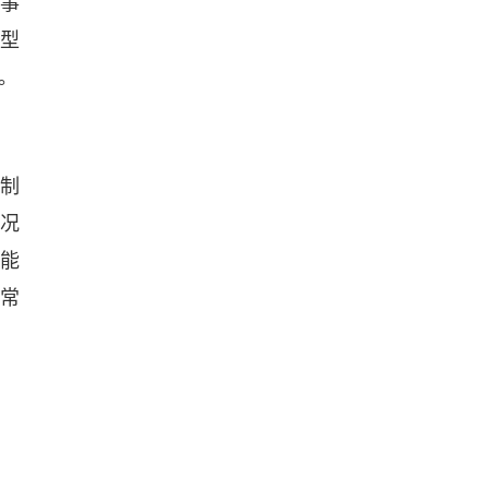
，事
T型
。
制
情况
化能
常