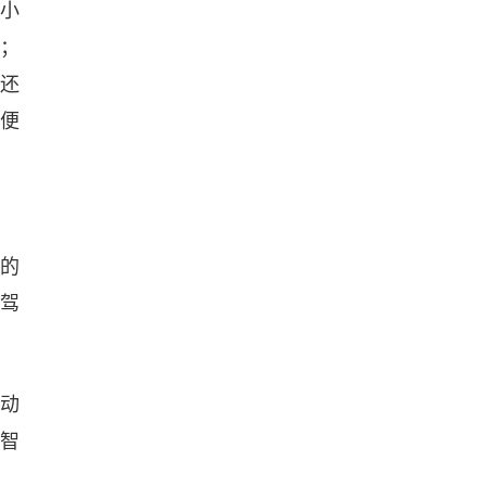
代小
懂；
，还
的便
央的
驾
互动
，智