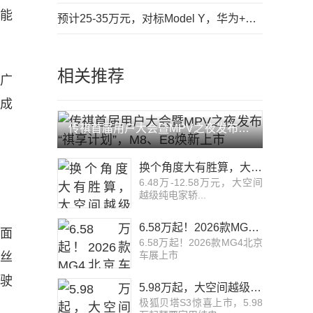
智能
预计25-35万元，对标Model Y，华为+奇瑞的首款SUV亮相
相关推荐
与广
成
传祺首届用户大会暨MPV之夜发布“祺享计划”，M8、E8焕新上市
换个角度大有胜算，大空间越级纯电家轿极狐S3正式开启预售6.48万元起
6.48万-12.58万元，大空间
越级纯电家轿...
6.58万起！2026款MG4北京车展上市
层面
6.58万起！2026款MG4北京
车展上市
丝
驾驶
5.98万起，大空间越级纯电家轿极狐贝塔S3惊喜上市！
极狐贝塔S3惊喜上市，5.98