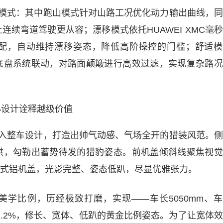
驾趣模式：其中跑山模式针对山路工况优化动力输出曲线，
续弯道驾驶更从容；漂移模式依托HUAWEI XMC毫
配，自动维持漂移姿态，降低高阶操控的门槛；舒适模
底盘系统联动，对路面颠簸进行高效过滤，实现复杂路况
心设计诠释越级价值
”融入整车设计，打造出帅气动感、气场全开的猎装风范。
拱，勾勒出蓄势待发的猎豹姿态。前机盖倾斜线聚焦视觉
m蚌式铝机盖，光影完整、姿态低趴，尽显优雅张力。
美学比例，历经极致打磨，实现——车长5050mm、
比51.2%，修长、宽体、低趴的黄金比例姿态。为了让宽体