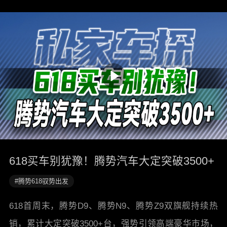
618买车别犹豫！腾势汽车大定突破3500+
#腾势618驭势出发
618首周末，腾势D9、腾势N9、腾势Z9双旗舰持续热
销，累计大定突破3500+台，强势引领高端豪华市场，