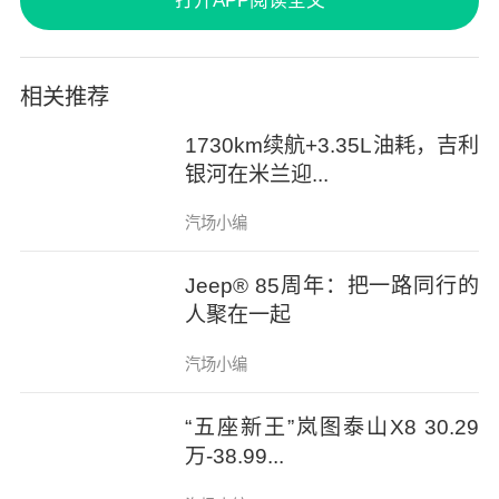
打开APP阅读全文
是标配。这种“入门即高规”的思路，正在重塑
20万级SUV的安全标准。
相关推荐
第三排不再是“妥协席”
1730km续航+3.35L油耗，吉利
银河在米兰迎...
六座SUV市场长期存在一个痛点：第三排空间
汽场小编
往往成为“应急席”或“儿童专座”，舒适性严重缺
失。风云T11凭借5205×1998×1800mm的旗舰
Jeep® 85周年：把一路同行的
级车身与3120mm的超长轴距，从根本上重构
人聚在一起
了大六座的空间逻辑。
汽场小编
在实际体验中，即便是身高1.9米的乘客，也能
“五座新王”岚图泰山X8 30.29
万-38.99...
在第三排获得舒展的坐姿。二排腿部空间达到
1022mm，配合主驾卷帘式腿托与三排全电动