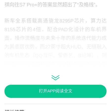
祺向往S7 Pro+的答案显然超出了“及格线”。
新车全系搭载高通骁龙8295P芯片，算力达
8155芯片的4倍，配合PAD化设计的车机界
面，操作流畅度与未来十年的系统迭代能力成
为其底层优势。而27英寸超大HUD、无缝融入
的车机生态（QQ音乐、爱奇艺、B站等），则
从用户体验层面构建了“座舱即场景”的智能生
活空间。
打开APP阅读全文