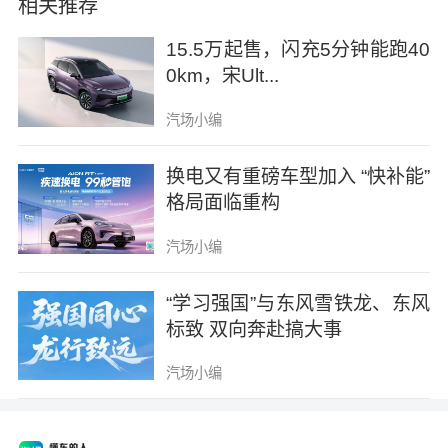
相关推荐
15.5万起售，闪充5分钟能跑40
0km，宋Ult...
但真正的智能突破在于“感知-决策”闭环的成
汽场小编
熟。
换电又有重磅车型加入 “快补能”
向往S7 Pro+搭载了同级独有的可变焦激光雷
格局面临重构
达，探测距离达200米，精度至厘米级，并具
汽场小编
备0.3秒风险区域聚焦能力。配合27组高精度传
感器与英伟达Orin-X芯片（254TOPS算力），
“学习强国”与东风雪铁龙、东风
标致 双向奔赴搞大事
车辆实现了360°无死角感知与毫秒级决策。
汽场小编
更值得关注的是，传祺宣布S7 Pro+将在年内
通过OTA升级搭载Momenta最新的R6飞轮大模