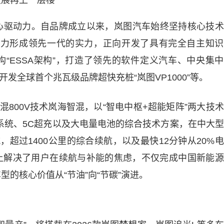
发展再上一层楼
心驱动力。自品牌成立以来，岚图汽车始终坚持核心技术
，努力形成领先一代的实力，正向开发了具有完全自主知
“ESSA架构”，打造了领先的软件定义汽车、中央集
开发全球首个兆瓦级品牌超快充桩“岚图VP1000”等。
混800V技术岚海智混，以“智电中枢+超能矩阵”两大技
V系统、5C超充以及大电量电池的综合技术方案，在中大
航，超过1400公里的综合续航，以及最快12分钟从20%
本上解决了用户在续航与补能的焦虑，不仅完成中国新能
的核心价值从“节油”向“节碳”演进。