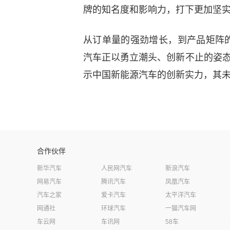
牌的知名度和影响力，打下更加坚
从订单量的强劲增长，到产品矩阵
汽车正以勇立潮头、创新不止的姿态
示中国新能源汽车的创新实力，其
合作伙伴
新华汽车
人民网汽车
新浪汽车
网易汽车
腾讯汽车
凤凰汽车
汽车之家
爱卡汽车
太平洋汽车
网通社
环球汽车
一猫汽车网
车云网
车讯网
58车