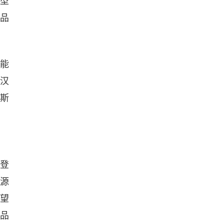
车型
的品
能
武汉
界斯
式登
源
望
图品