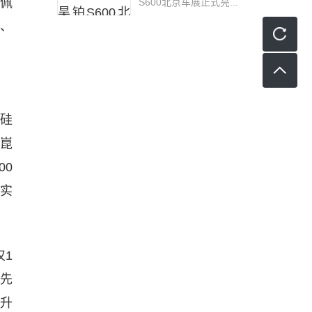
猪佩
S600北京车展正式亮...
能、
化硅
乾崑
00
夯实
仅1
领先
车升