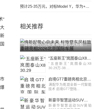
预计25-35万元，对标Model Y，华为+奇瑞的首款SUV亮相
术”
相关推荐
品大
劲新
中国
焕新起势心向未来 标致暨东风标致重磅亮相2026北京国际车展
。
“五座新王”岚图泰山X8 30.29万-38.99万开启预售 定义家用SUV 3.0时代
“五座新王”岚图泰山X8
30.29万-38....
握市
启境GT7重磅亮相北京国际车展，首发搭载华为乾崑全新一代智能技术
​满配华为乾崑全新一代智能
多爆
技术 启境GT7登陆...
新豪华智慧运动SUV昊铂S600北京车展正式亮相，盲订同步开启
新豪华智慧运动SUV昊铂