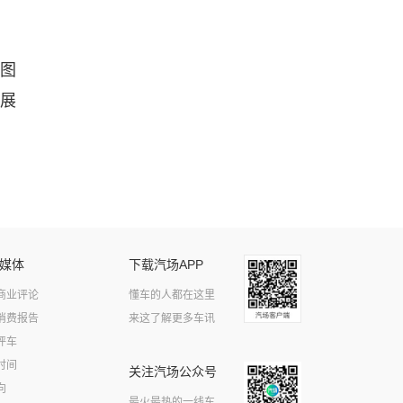
图
界展
媒体
下载汽场APP
商业评论
懂车的人都在这里
消费报告
来这了解更多车讯
评车
时间
关注汽场公众号
向
最火最热的一线车