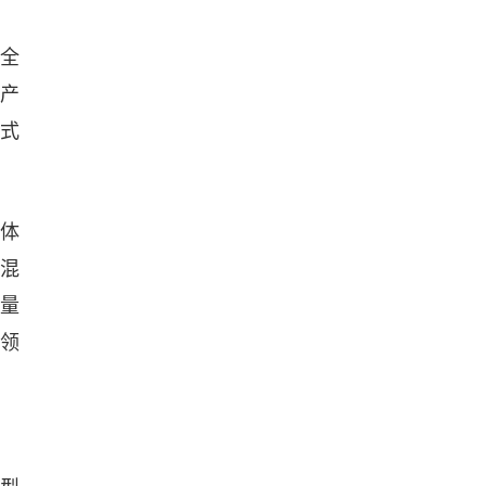
全
识产
中式
术体
型混
电量
源领