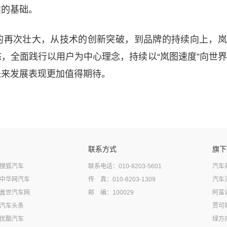
实的基础。
的再次壮大，从技术的创新突破，到品牌的持续向上，岚
，全面践行以用户为中心理念，持续以“岚图速度”向世
未来发展表现更加值得期待。
联系方式
旗下
搜狐汽车
联系电话：010-8203-5601
汽车
中华网汽车
传 真：010-8203-1309
汽车
盖世汽车网
邮 编：100029
阿蛮
汽车头条
贾可
优酷汽车
绿方