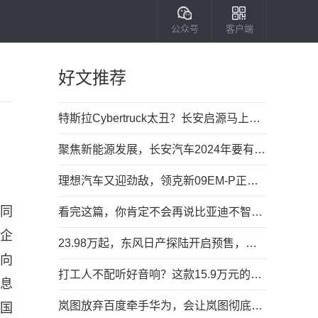
公众号
客户端
好文推荐
特斯拉Cybertruck太丑？长安启源马上平替，高清图有了
聚焦新能源发展，长安汽车2024年要有大动作？
理想汽车又迎劲敌，领克新09EM-P正式上市
，同
看完这篇，你肯定不会再说比亚迪不智能了！
国企
23.98万起，东风日产探陆开启预售，搭2.0T+9AT动力组合
向
打工人不配听好音响？这款15.9万元的中大型车，给了
息
岚图放弃百度牵手华为，会让岚图彻底走向巅峰吗？
国