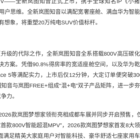
SUV——全新岚图知音正式上市，携手全球知名IP《小
的用户思维。全新岚图知音以满配宽奢座舱、满血华为智
有想象，将重塑20万纯电SUV价值标杆。
项升级的代际之作，全新岚图知音全系搭载800V高压碳
解决方案。凭借90.8%得房率的宽适座舱空间，以及华为
Space 5等满配实力，上市后仅12分钟，大定订单便突破30
音与岚图FREE+组成“混+电”双子产品矩阵，进一步
竞争力。
”的2026款岚图梦想家领衔亮相成都车展并同步开启预售，
款800V智能超混MPV”，2026款岚图梦想家首发8大
全面满足精英大家庭用户对智能科技、豪华舒适七座家用