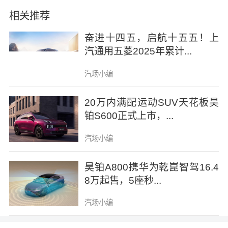
相关推荐
作为“5万级真5座纯电国民车”，拾月Mate以革
奋进十四五，启航十五五！上
新性空间设计打破市场格局。其在2520mm越
汽通用五菱2025年累计...
级轴距，3720*1700*1608mm车身尺寸的基础
汽场小编
上，采用真五座设计，座舱空间全面优于同级
车型；前排可舒展双腿，后排能自由活动，连
20万内满配运动SUV天花板昊
铂S600正式上市，...
中央乘客都享有全平地板与独立头枕的VIP待
遇，真正实现“四人不将就，五口不拥挤”。
汽场小编
昊铂A800携华为乾崑智驾16.4
8万起售，5座秒...
汽场小编