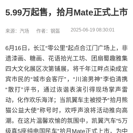
5.99万起售，拾月Mate正式上市
2025-06-19 08:30:01
来源：汽场
作者：钢盔
6月16日，长江“零公里”起点合江门广场上，非
遗漆画、糖画、花语拾光工坊、团扇蜀趣雅集
四大文化展区次第铺展，将千年江畔点染成宜
宾市民的“城市会客厅”，“川渝男神”李伯清携
“散打”评书，通过诙谐表演引得现场掌声雷
动，化作欢乐海洋；当凯翼车主被授予“拾月熊
猫公益大使”称号时，欢呼声浪将活动推向高
潮。在这片温馨欢愉的氛围中，凯翼汽车“5万
级真5座纯电国民车”拾月Mate正式上市，为中