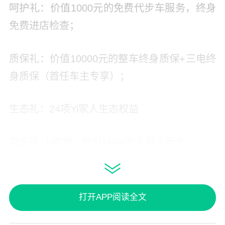
呵护礼：价值1000元的免费代步车服务，终身
免费进店检查；
质保礼：价值10000元的整车终身质保+三电终
身质保（首任车主专享）；
生态礼：24项Yi家人生态权益
真五座 小旗舰，拾月Mate为全家人而生
当前，纯电小车市场存在显著的产品断层——5
万级价位段尚无真正满足五人乘坐需求的精品
打开APP阅读全文
车型，空间表现既是纯电小车用户的核心刚
需，更成为制约行业发展的关键痛点。