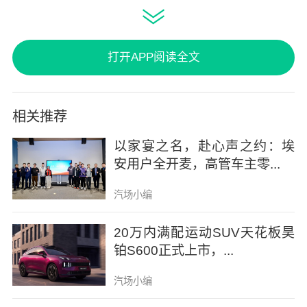
活情绪。晨曦白是清晨的第一缕晨光，给你早
起最温柔的陪伴；云玫粉温柔治愈，能抚平早
高峰的烦躁；疏影绿鲜活清新，随时随地给自
打开APP阅读全文
己加点能量buff；流光银像流淌的质感，伴您
一路自在随行；霞光紫是落日余晖限定的温
相关推荐
柔，给努力生活的你最浪漫的奖励；子夜灰是
以家宴之名，赴心声之约：埃
晚归时的灰调，深夜的灯火朦胧是家的底色，
安用户全开麦，高管车主零...
一停下来就有人在等你；星澜黑是墨玉般的暗
汽场小编
夜光泽，低调却有力量。无论你偏爱清新淡雅
还是个性张扬，都能找到心仪的专属车色，让
20万内满配运动SUV天花板昊
每一次出行都自带好心情。
铂S600正式上市，...
汽场小编