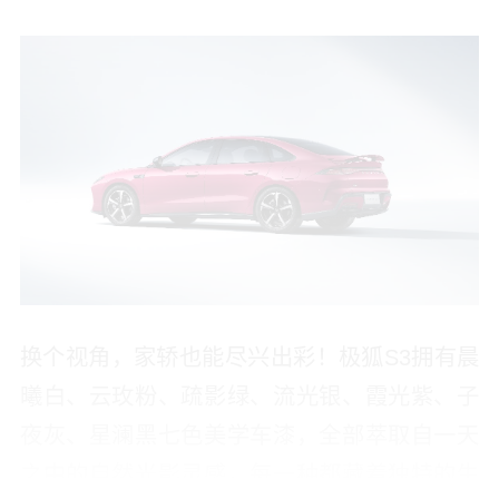
换个视角，家轿也能尽兴出彩！极狐S3拥有晨
曦白、云玫粉、疏影绿、流光银、霞光紫、子
夜灰、星澜黑七色美学车漆，全部萃取自一天
之中的自然光影灵感，每一种都藏着独特的生